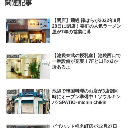
関連記事
【閉店】麺処 篠はらが2022年8月
グルメ
28日に閉店！要町の人気ラーメン
屋が7年の営業に幕
【池袋東武の授乳室】池袋西口で
おでかけ
一番設備が充実！7Fと11Fの2か
所あるよ
池袋で韓国料理のお店が3店舗同
グルメ
時にオープン準備中！ソウルキン
パ･SPATiO･michin chikin
ピザハット椎名町店が12月27日
グルメ