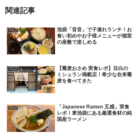
関連記事
池袋「音音」で子連れランチ！お
グルメ
食い初めやお子様メニューが個室
の座敷で楽しめる
【蕎麦おさめ 実食レポ】目白の
グルメ
ミシュラン掲載店！希少な在来蕎
麦を食べてきた
「Japanese Ramen 五感」実食
グルメ
レポ！東池袋にある厳選食材の純
国産ラーメン