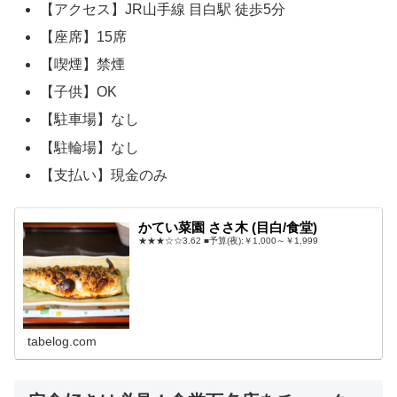
【アクセス】JR山手線 目白駅 徒歩5分
【座席】15席
【喫煙】禁煙
【子供】OK
【駐車場】なし
【駐輪場】なし
【支払い】現金のみ
かてい菜園 ささ木 (目白/食堂)
★★★☆☆3.62 ■予算(夜):￥1,000～￥1,999
tabelog.com