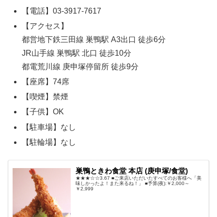
【電話】03-3917-7617
【アクセス】
都営地下鉄三田線 巣鴨駅 A3出口 徒歩6分
JR山手線 巣鴨駅 北口 徒歩10分
都電荒川線 庚申塚停留所 徒歩9分
【座席】74席
【喫煙】禁煙
【子供】OK
【駐車場】なし
【駐輪場】なし
巣鴨ときわ食堂 本店 (庚申塚/食堂)
★★★☆☆3.67 ■ご来店いただいたすべてのお客様へ「美
味しかったよ！また来るね！」 ■予算(夜):￥2,000～
￥2,999