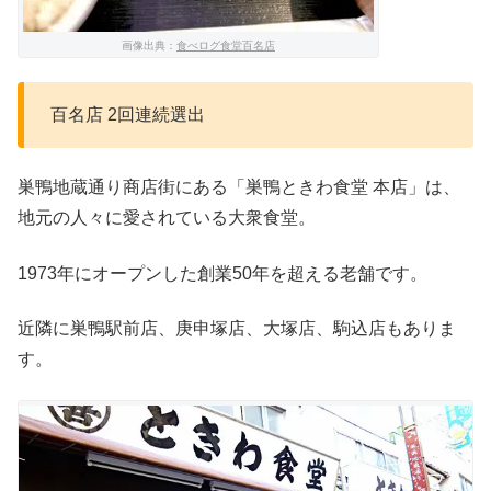
画像出典：
食べログ食堂百名店
百名店 2回連続選出
巣鴨地蔵通り商店街にある「巣鴨ときわ食堂 本店」は、
地元の人々に愛されている大衆食堂。
1973年にオープンした創業50年を超える老舗です。
近隣に巣鴨駅前店、庚申塚店、大塚店、駒込店もありま
す。