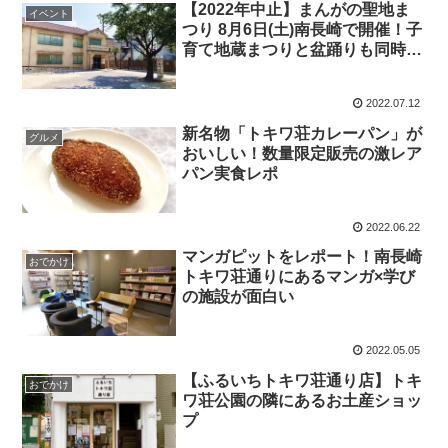
【2022年中止】まんがの聖地ま
イベント
つり 8月6日(土)南長崎で開催！子
育て地蔵まつりと盆踊りも同時開
催するかも
2022.07.12
新名物「トキワ荘カレーパン」が
グルメ
おいしい！数量限定販売の激レア
パン実食レポ
2022.06.22
マンガピットをレポート！南長崎
おでかけ
トキワ荘通りにあるマンガ×学び
の施設が面白い
2022.05.05
【ふるいちトキワ荘通り店】トキ
おでかけ
ワ荘公園の隣にあるお土産ショッ
プ