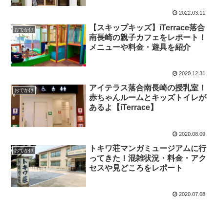
2022.03.11
【スキップキッズ】iTerrace落合
おでかけ
南長崎の親子カフェをレポート！
メニューや料金・遊具を紹介
2020.12.31
アイテラス落合南長崎の授乳室！
おでかけ
赤ちゃんルームとキッズトイレが
あるよ【iTerrace】
2020.08.09
トキワ荘マンガミュージアムに行
おでかけ
ってきた！混雑状況・料金・アク
セスや見どころをレポート
2020.07.08