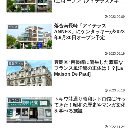
(土)オープン【アイテラスアネッ
クス】
2023.09.09
落合南長崎「アイテラス
グルメ
ANNEX」にケンタッキーが2023
年9月30日オープン予定
2023.06.19
豊島区･南長崎に誕生した豪華な
豊島区ネタ
フランス風洋館の正体は！？[La
Maison De Paul]
2023.06.18
トキワ荘通り昭和レトロ館に行っ
おでかけ
てきた！昭和の歴史やマンガ文化
を学べる施設
2022.11.24