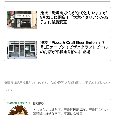
池袋「鳥焼肉 ひらがなでとりやま」が
5月31日に閉店！「大衆イタリアンかね
子」に業態変更
池袋「Pizza & Craft Beer Gufo」が7
月1日オープン！ピザとクラフトビール
のお店が平和通り沿いに登場
※情報は記事掲載時のものです。公式HP等で営業時間のご確認をお願いいた
します。
ERIPO
としまらいふ運営者。豊島区民歴12年。豊島区在住の
豊島区大好きなママ。本業は会社員。