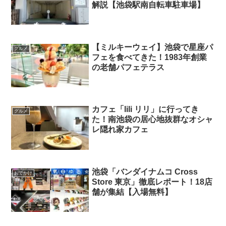
解説【池袋駅南自転車駐車場】
【ミルキーウェイ】池袋で星座パ
グルメ
フェを食べてきた！1983年創業
の老舗パフェテラス
カフェ「lili リリ」に行ってき
グルメ
た！南池袋の居心地抜群なオシャ
レ隠れ家カフェ
池袋「バンダイナムコ Cross
おでかけ
Store 東京」徹底レポート！18店
舗が集結【入場無料】