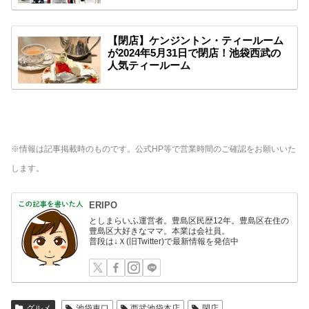
【閉店】ケンジントン・ティールーム
が2024年5月31日で閉店！池袋西武の
人気ティールーム
※情報は記事掲載時のものです。公式HP等で営業時間のご確認をお願いいた
します。
ERIPO
としまらいふ運営者。豊島区民歴12年。豊島区在住の
豊島区大好きなママ。本業は会社員。
普段は↓Ｘ(旧Twitter)で最新情報を発信中
グルメ
池袋東口
西武池袋本店
閉店