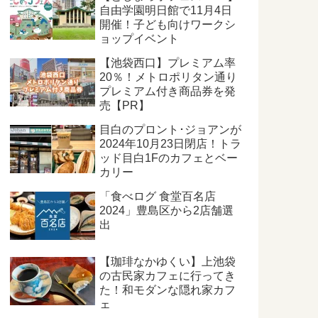
自由学園明日館で11月4日
開催！子ども向けワークシ
ョップイベント
【池袋西口】プレミアム率
20％！メトロポリタン通り
プレミアム付き商品券を発
売【PR】
目白のプロント･ジョアンが
2024年10月23日閉店！トラ
ッド目白1Fのカフェとベー
カリー
「食べログ 食堂百名店
2024」豊島区から2店舗選
出
【珈琲なかゆくい】上池袋
の古民家カフェに行ってき
た！和モダンな隠れ家カフ
ェ