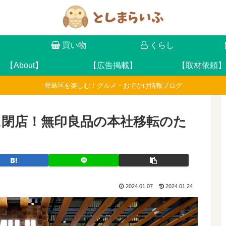
け
買い物
くらし
【About】
【広告掲載】
【取材依頼】
豊島区を楽しむ！グルメ・おでかけ情報ブログ
8日に閉店！無印良品の本社移転のた
2024.01.07
2024.01.24