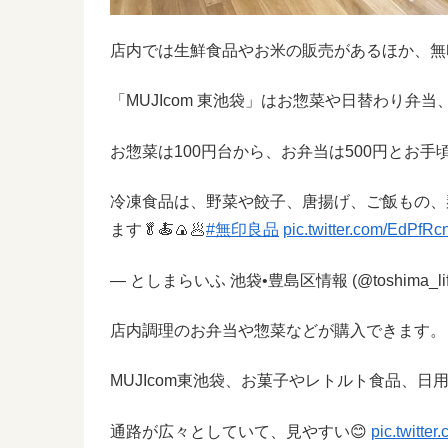
店内では生鮮食品やお米の販売があるほか、無印良品
「MUJIcom 東池袋」はお惣菜や日替わり弁
お惣菜は100円台から、お弁当は500円とお手
冷凍食品は、野菜や餃子、唐揚げ、ご飯もの、
ます🥬🍝🍙🥟
#無印良品
pic.twitter.com/EdPfRc
— としまらいふ 池袋•豊島区情報 (@toshima_lif
店内調理のお弁当や惣菜などが購入できます。
MUJIcom東池袋、お菓子やレトルト食品、日
通路が広々としていて、見やすい😊
pic.twitte