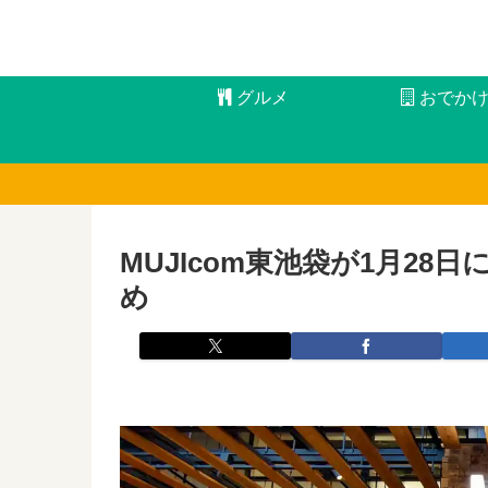
グルメ
おでか
MUJIcom東池袋が1月2
め