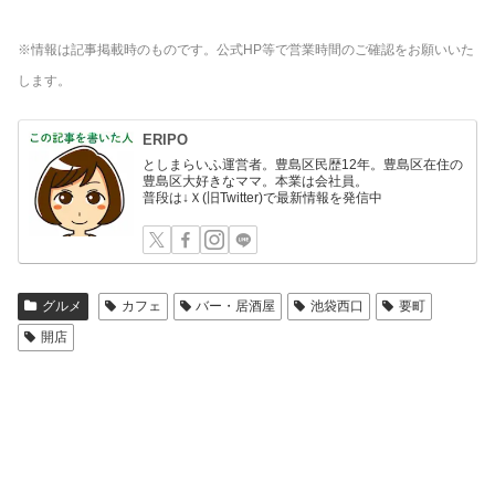
※情報は記事掲載時のものです。公式HP等で営業時間のご確認をお願いいた
します。
ERIPO
としまらいふ運営者。豊島区民歴12年。豊島区在住の
豊島区大好きなママ。本業は会社員。
普段は↓Ｘ(旧Twitter)で最新情報を発信中
グルメ
カフェ
バー・居酒屋
池袋西口
要町
開店