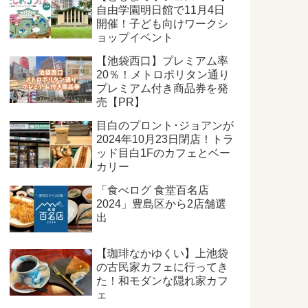
自由学園明日館で11月4日
開催！子ども向けワークシ
ョップイベント
【池袋西口】プレミアム率
20％！メトロポリタン通り
プレミアム付き商品券を発
売【PR】
目白のプロント･ジョアンが
2024年10月23日閉店！トラ
ッド目白1Fのカフェとベー
カリー
「食べログ 食堂百名店
2024」豊島区から2店舗選
出
【珈琲なかゆくい】上池袋
の古民家カフェに行ってき
た！和モダンな隠れ家カフ
ェ